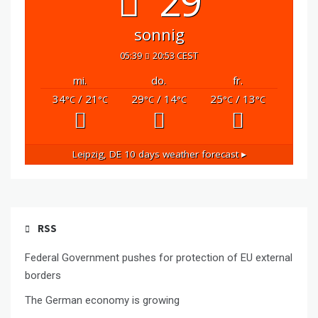
29°
sonnig
05:39
20:53 CEST
mi.
do.
fr.
34
/ 21
29
/ 14
25
/ 13
°C
°C
°C
°C
°C
°C
Leipzig, DE
10 days weather forecast ▸
RSS
Federal Government pushes for protection of EU external
borders
The German economy is growing