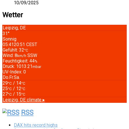
10/09/2025
Wetter
Leipzig, DE
31°
Sonnig
05:41
20:51 CEST
Gefühlt: 32
°C
Wind: 8
SSW
km/h
Feuchtigkeit: 44
%
Druck: 1013.21
mbar
UV-Index: 0
Do.
Fr.
Sa.
29
/ 14
°C
°C
25
/ 12
°C
°C
27
/ 15
°C
°C
Leipzig, DE
climate ▸
RSS
DAX hits record highs