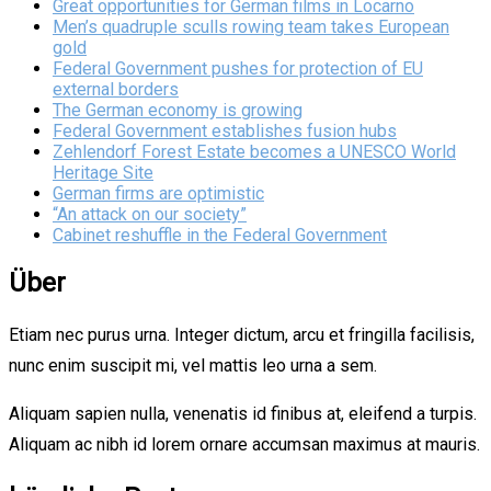
Great opportunities for German films in Locarno
Men’s quadruple sculls rowing team takes European
gold
Federal Government pushes for protection of EU
external borders
The German economy is growing
Federal Government establishes fusion hubs
Zehlendorf Forest Estate becomes a UNESCO World
Heritage Site
German firms are optimistic
“An attack on our society”
Cabinet reshuffle in the Federal Government
Über
Etiam nec purus urna. Integer dictum, arcu et fringilla facilisis,
nunc enim suscipit mi, vel mattis leo urna a sem.
Aliquam sapien nulla, venenatis id finibus at, eleifend a turpis.
Aliquam ac nibh id lorem ornare accumsan maximus at mauris.