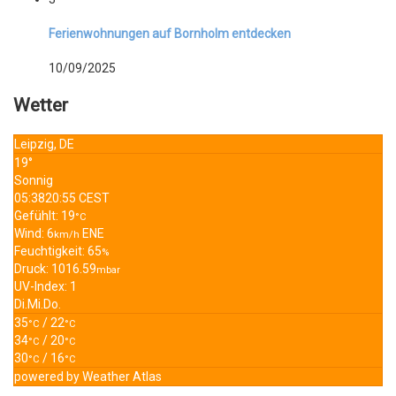
Ferienwohnungen auf Bornholm entdecken
10/09/2025
Wetter
Leipzig, DE
19°
Sonnig
05:38
20:55 CEST
Gefühlt: 19
°C
Wind: 6
ENE
km/h
Feuchtigkeit: 65
%
Druck: 1016.59
mbar
UV-Index: 1
Di.
Mi.
Do.
35
/ 22
°C
°C
34
/ 20
°C
°C
30
/ 16
°C
°C
powered by
Weather Atlas