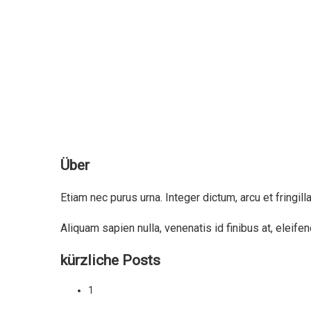
Über
Etiam nec purus urna. Integer dictum, arcu et fringill
Aliquam sapien nulla, venenatis id finibus at, eleif
kürzliche Posts
1