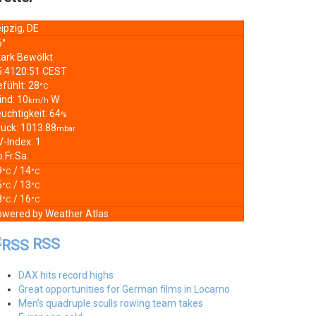
ipzig, DE
6°
tark Bewölkt
5:41
20:51 CEST
fühlt: 28
°C
ind: 10
W
km/h
uchtigkeit: 64
%
ruck: 1013.88
mbar
-Index: 1
o.
Fr.
Sa.
9
/ 14
°C
°C
5
/ 13
°C
°C
8
/ 16
°C
°C
owered by
Weather Atlas
RSS
DAX hits record highs
Great opportunities for German films in Locarno
Men’s quadruple sculls rowing team takes