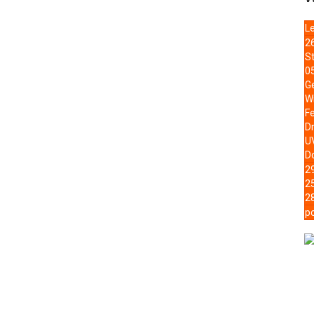
Le
2
S
0
Ge
W
Fe
D
UV
D
2
2
2
p