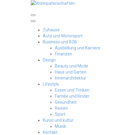
Skip
to
content
Wohnpatenschaften
Zuhause
Auto und Motorsport
Business und B2B
Ausbildung und Karriere
Finanzen
Design
Beauty und Mode
Haus und Garten
Innenarchitektur
Lifestyle
Essen und Trinken
Familie und Kinder
Gesundheit
Reisen
Sport
Kunst und kultur
Musik
Kontakt