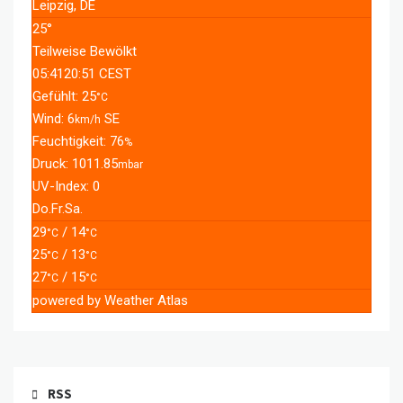
Leipzig, DE
25°
Teilweise Bewölkt
05:41
20:51 CEST
Gefühlt: 25
°C
Wind: 6
SE
km/h
Feuchtigkeit: 76
%
Druck: 1011.85
mbar
UV-Index: 0
Do.
Fr.
Sa.
29
/ 14
°C
°C
25
/ 13
°C
°C
27
/ 15
°C
°C
powered by
Weather Atlas
RSS