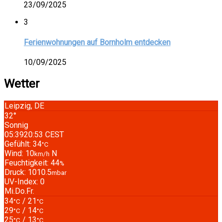
23/09/2025
3
Ferienwohnungen auf Bornholm entdecken
10/09/2025
Wetter
Leipzig, DE
32°
Sonnig
05:39
20:53 CEST
Gefühlt: 34
°C
Wind: 10
N
km/h
Feuchtigkeit: 44
%
Druck: 1010.5
mbar
UV-Index: 0
Mi.
Do.
Fr.
34
/ 21
°C
°C
29
/ 14
°C
°C
25
/ 13
°C
°C