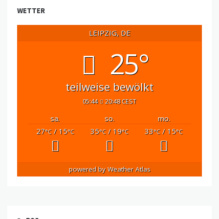
WETTER
LEIPZIG, DE
25°
teilweise bewölkt
05:44
20:48 CEST
sa.
so.
mo.
27
/ 15
35
/ 19
33
/ 15
°C
°C
°C
°C
°C
°C
powered by
Weather Atlas