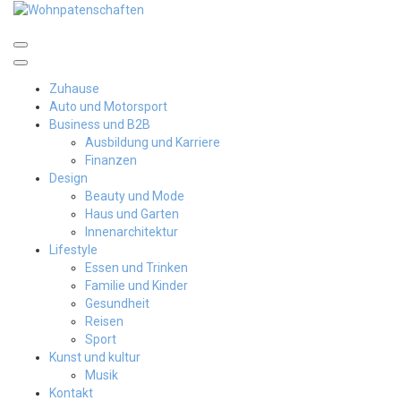
Skip
to
content
Wohnpatenschaften
Zuhause
Auto und Motorsport
Business und B2B
Ausbildung und Karriere
Finanzen
Design
Beauty und Mode
Haus und Garten
Innenarchitektur
Lifestyle
Essen und Trinken
Familie und Kinder
Gesundheit
Reisen
Sport
Kunst und kultur
Musik
Kontakt