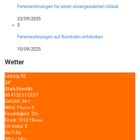
Ferienwohnungen für einen unvergesslichen Urlaub
23/09/2025
3
Ferienwohnungen auf Bornholm entdecken
10/09/2025
Wetter
Leipzig, DE
24°
Stark Bewölkt
05:41
20:51 CEST
Gefühlt: 24
°C
Wind: 11
S
km/h
Feuchtigkeit: 72
%
Druck: 1012.19
mbar
UV-Index: 0
Do.
Fr.
Sa.
30
/ 14
°C
°C