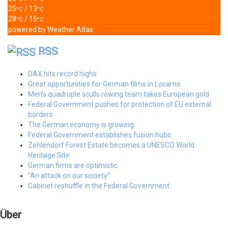
25
/ 13
°C
°C
28
/ 15
°C
°C
powered by
Weather Atlas
RSS
DAX hits record highs
Great opportunities for German films in Locarno
Men’s quadruple sculls rowing team takes European gold
Federal Government pushes for protection of EU external
borders
The German economy is growing
Federal Government establishes fusion hubs
Zehlendorf Forest Estate becomes a UNESCO World
Heritage Site
German firms are optimistic
“An attack on our society”
Cabinet reshuffle in the Federal Government
Über