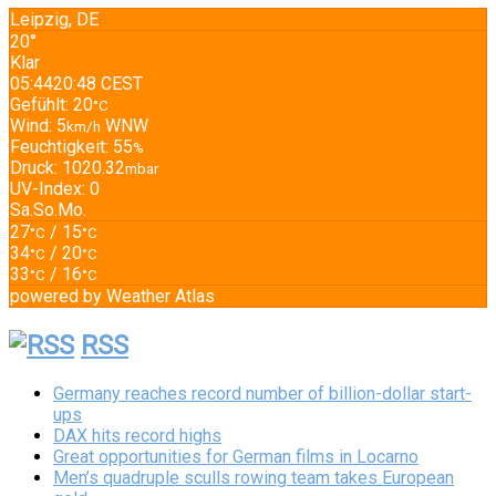
Leipzig, DE
20°
Klar
05:44
20:48 CEST
Gefühlt: 20
°C
Wind: 5
WNW
km/h
Feuchtigkeit: 55
%
Druck: 1020.32
mbar
UV-Index: 0
Sa.
So.
Mo.
27
/ 15
°C
°C
34
/ 20
°C
°C
33
/ 16
°C
°C
powered by
Weather Atlas
RSS
Germany reaches record number of billion-dollar start-
ups
DAX hits record highs
Great opportunities for German films in Locarno
Men’s quadruple sculls rowing team takes European