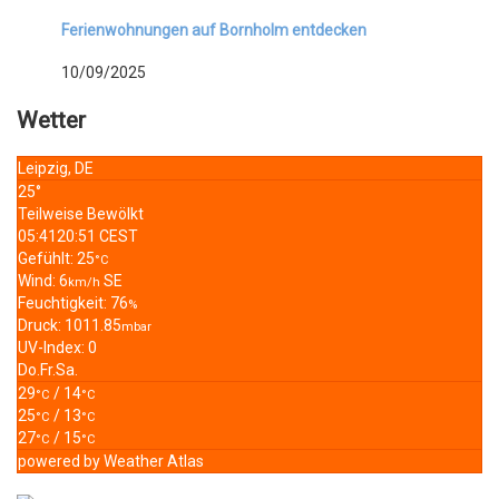
Ferienwohnungen auf Bornholm entdecken
10/09/2025
Wetter
Leipzig, DE
25°
Teilweise Bewölkt
05:41
20:51 CEST
Gefühlt: 25
°C
Wind: 6
SE
km/h
Feuchtigkeit: 76
%
Druck: 1011.85
mbar
UV-Index: 0
Do.
Fr.
Sa.
29
/ 14
°C
°C
25
/ 13
°C
°C
27
/ 15
°C
°C
powered by
Weather Atlas