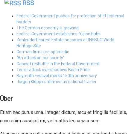
RSS
Federal Government pushes for protection of EU external
borders
The German economy is growing
Federal Government establishes fusion hubs
Zehlendorf Forest Estate becomes a UNESCO World
Heritage Site
German firms are optimistic
“An attack on our society”
Cabinet reshuffle in the Federal Government
Terror attack overshadows Berlin Pride
Bayreuth Festival marks 150th anniversary
Jürgen Klopp confirmed as national trainer
Über
Etiam nec purus urna. Integer dictum, arcu et fringilla facilisis,
nunc enim suscipit mi, vel mattis leo urna a sem.
Aliquam sapien nulla, venenatis id finibus at, eleifend a turpis.