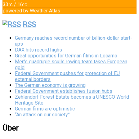
33
/ 16
°C
°C
powered by
Weather Atlas
RSS
Germany reaches record number of billion-dollar start-
ups
DAX hits record highs
Great opportunities for German films in Locarno
Men’s quadruple sculls rowing team takes European
gold
Federal Government pushes for protection of EU
external borders
The German economy is growing
Federal Government establishes fusion hubs
Zehlendorf Forest Estate becomes a UNESCO World
Heritage Site
German firms are optimistic
“An attack on our society”
Über