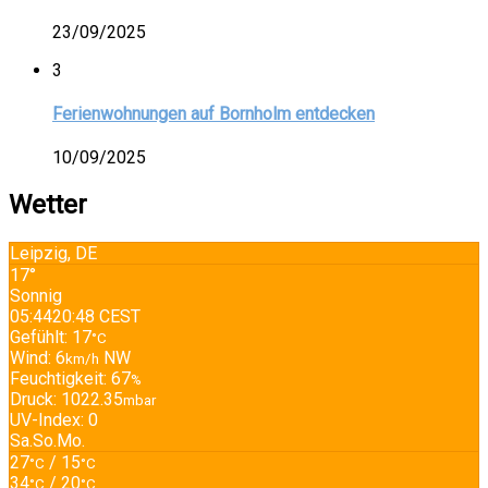
23/09/2025
3
Ferienwohnungen auf Bornholm entdecken
10/09/2025
Wetter
Leipzig, DE
17°
Sonnig
05:44
20:48 CEST
Gefühlt: 17
°C
Wind: 6
NW
km/h
Feuchtigkeit: 67
%
Druck: 1022.35
mbar
UV-Index: 0
Sa.
So.
Mo.
27
/ 15
°C
°C
34
/ 20
°C
°C