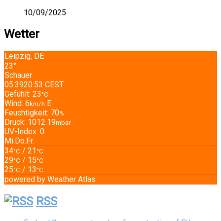
10/09/2025
Wetter
Leipzig, DE
23°
Schauer
05:39
20:53 CEST
Gefühlt: 23
°C
Wind: 6
E
km/h
Feuchtigkeit: 70
%
Druck: 1012.19
mbar
UV-Index: 0
Mi.
Do.
Fr.
34
/ 21
°C
°C
29
/ 15
°C
°C
25
/ 13
°C
°C
powered by
Weather Atlas
RSS