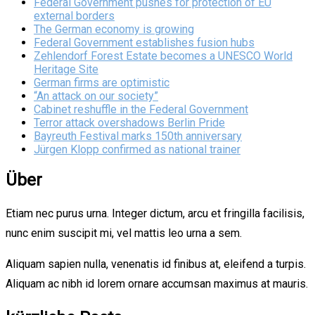
Federal Government pushes for protection of EU
external borders
The German economy is growing
Federal Government establishes fusion hubs
Zehlendorf Forest Estate becomes a UNESCO World
Heritage Site
German firms are optimistic
“An attack on our society”
Cabinet reshuffle in the Federal Government
Terror attack overshadows Berlin Pride
Bayreuth Festival marks 150th anniversary
Jürgen Klopp confirmed as national trainer
Über
Etiam nec purus urna. Integer dictum, arcu et fringilla facilisis,
nunc enim suscipit mi, vel mattis leo urna a sem.
Aliquam sapien nulla, venenatis id finibus at, eleifend a turpis.
Aliquam ac nibh id lorem ornare accumsan maximus at mauris.