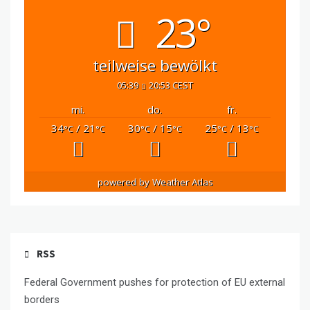
23°
teilweise bewölkt
05:39
20:53 CEST
mi.
do.
fr.
34
/ 21
30
/ 15
25
/ 13
°C
°C
°C
°C
°C
°C
powered by
Weather Atlas
RSS
Federal Government pushes for protection of EU external
borders